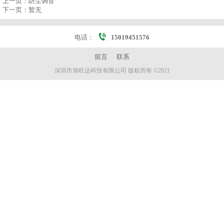
上一页：
防尘调音
下一页：
暂无
电话：
15019451576
留言
联系
深圳市旭旺达科技有限公司 版权所有 ©2021